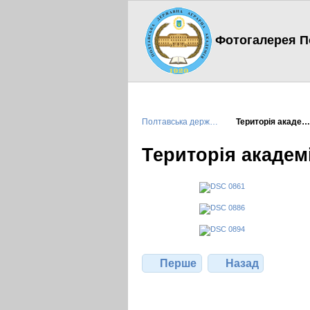
Фотогалерея По
Полтавська держ…
Територія акаде…
Територія академі
Перше
Назад