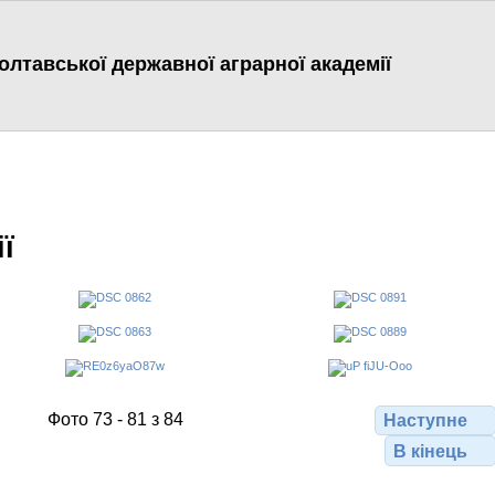
лтавської державної аграрної академії
ї
Фото 73 - 81 з 84
Наступне
В кінець