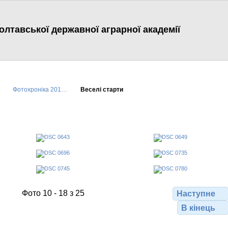
лтавської державної аграрної академії
Фотохроніка 201…
Веселі старти
Фото 10 - 18 з 25
Наступне
В кінець