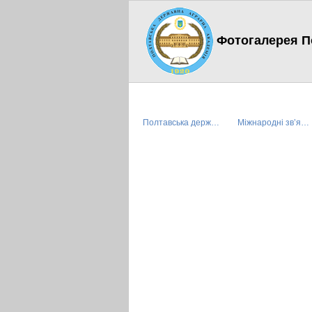
Фотогалерея По
Полтавська держ…
Міжнародні зв’я…