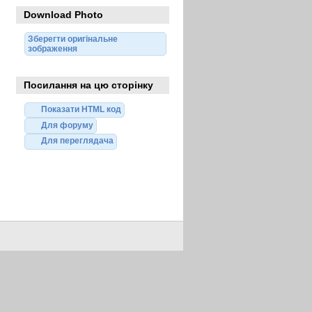
Download Photo
Зберегти оригінальне
зображення
Посилання на цю сторінку
Показати HTML код
Для форуму
Для переглядача