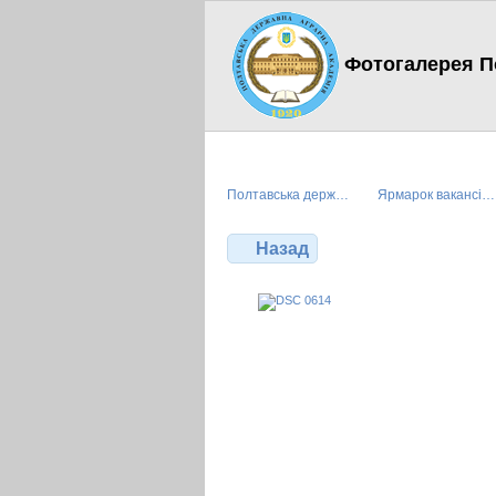
Фотогалерея По
Полтавська держ…
Ярмарок вакансі…
Назад